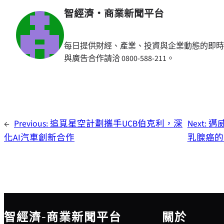
智經濟・商業新聞平台
每日提供財經、產業、投資與企業動態的即時
與廣告合作請洽 0800-588-211。
←
Previous:
追覓星空計劃攜手UCB伯克利，深
Next:
邁威
化AI汽車創新合作
乳腺癌的
智經濟-商業新聞平台
關於