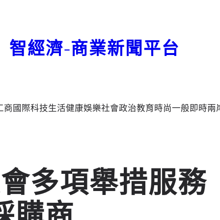
智經濟-商業新聞平台
工商
國際
科技
生活
健康
娛樂
社會
政治
教育
時尚
一般
即時
兩
交會多項舉措服務
採購商