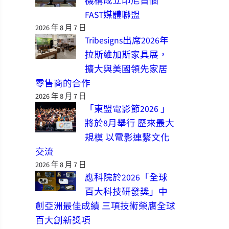
機構成立印尼首個
FAST媒體聯盟
2026 年 8 月 7 日
Tribesigns出席2026年
拉斯維加斯家具展，
擴大與美國領先家居
零售商的合作
2026 年 8 月 7 日
「東盟電影節2026 」
將於8月舉行 歷來最大
規模 以電影連繫文化
交流
2026 年 8 月 7 日
應科院於2026「全球
百大科技研發獎」中
創亞洲最佳成績 三項技術榮膺全球
百大創新獎項