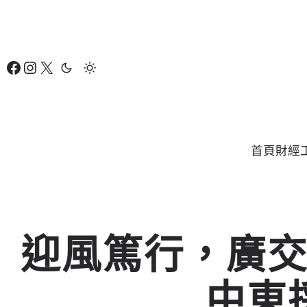
跳
至
主
Facebook
Instagram
X
要
內
容
首頁
財經
迎風篤行，廣
中東