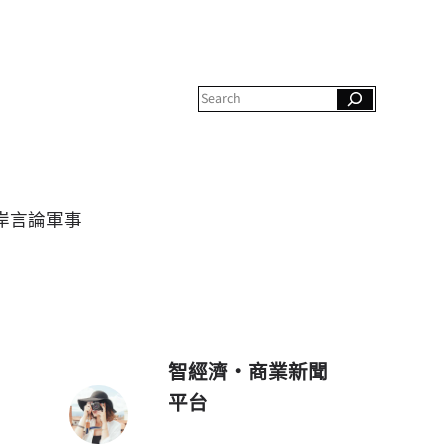
S
e
a
r
c
h
岸
言論
軍事
智經濟・商業新聞
平台