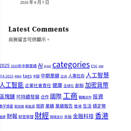
2026 年 8 月 7 日
Latest Comments
尚無留言可供顯示。
categories
AI
2025
2025年中期業績
ESG
Bybit
IBM
人工智慧
tags
中期業績
人事任命
IFA 2025
RWA
中國
亞洲
人工智能
加密貨幣
健康
企業社會責任
創新
全球化
工商
國際
區塊鏈
投資
可持續發展
合作
戰略合作
業績
生活
旅遊
業績報告
穩定幣
獎項
數字資產
新加坡
新能源
財經
香港
財報
金融科技
財富管理
金融
融資
跨境支付