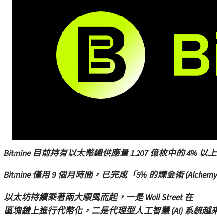
Bitmine 目前持有以太幣總供應量 1.207 億枚中的 4% 以上
Bitmine 僅用 9 個月時間，已完成「5% 的煉金術 (Alchemy 
以太坊持續乘著兩大順風而起，一是 Wall Street 在
區塊鏈上進行代幣化，二是代理型人工智慧 (AI) 系統