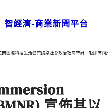
智經濟-商業新聞平台
工商
國際
科技
生活
健康
娛樂
社會
政治
教育
時尚
一般
即時
兩
Immersion
s (BMNR) 宣佈其以