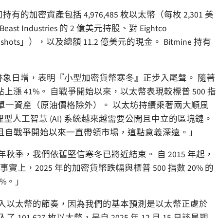
持有的加密資產包括 4,976,485 枚以太幣（每枚 2,301 美
east Industries 的 2 億美元持股、對 Eightco
onshots」），以及總額 11.2 億美元的現金。 Bitmine 持有
「我們看到種種跡象日增，表明『小型加密貨幣寒冬』正步入尾聲。 隨著
漲 41%。 自戰爭開始以來，以太幣表現較標普 500 指
表現最好的單一資產（原油價格除外）。 以太坊持續乘著兩大順風
是代理型人工智慧 (AI) 系統越來越需要公開且中立的區塊鏈。
且自戰爭開始以來一直帶領市場，這點意義深遠。」
 年秋季，我們依舊堅信寒冬已將近結束。 自 2015 年起，
上，2025 年的加密貨幣跌幅與標普 500 指數 20% 的
8%。」
持加快購入以太幣的節奏，因為我們的基本預測是以太幣正處於
,627 枚以太幣，是自 2025 年 12 月 15 日該星期