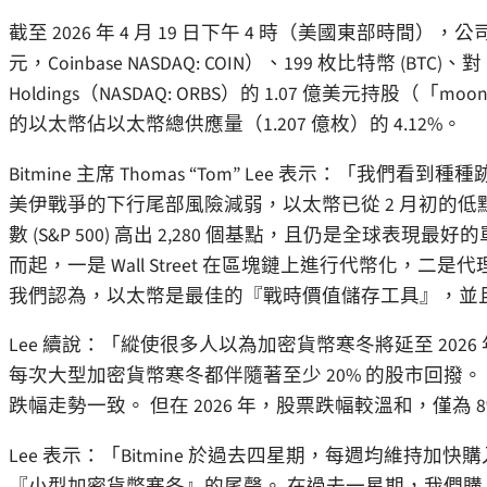
截至 2026 年 4 月 19 日下午 4 時（美國東部時間），公司
元，Coinbase NASDAQ: COIN）、199 枚比特幣 (BTC)、對 B
Holdings（NASDAQ: ORBS）的 1.07 億美元持股（「mo
的以太幣佔以太幣總供應量（1.207 億枚）的 4.12%。
Bitmine 主席 Thomas “Tom” Lee 表示：
美伊戰爭的下行尾部風險減弱，以太幣已從 2 月初的低點上
數 (S&P 500) 高出 2,280 個基點，且仍是全球
而起，一是 Wall Street 在區塊鏈上進行代幣化，二
我們認為，以太幣是最佳的『戰時價值儲存工具』，並
Lee 續說：「縱使很多人以為加密貨幣寒冬將延至 2026
每次大型加密貨幣寒冬都伴隨著至少 20% 的股市回撥。 事實
跌幅走勢一致。 但在 2026 年，股票跌幅較溫和，僅為 
Lee 表示：「Bitmine 於過去四星期，每週均維
『小型加密貨幣寒冬』的尾聲。 在過去一星期，我們購入了 101