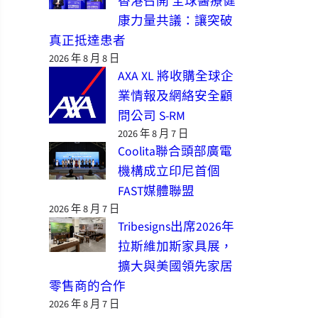
香港召開 全球醫療健
康力量共議：讓突破
真正抵達患者
2026 年 8 月 8 日
AXA XL 將收購全球企
業情報及網絡安全顧
問公司 S-RM
2026 年 8 月 7 日
Coolita聯合頭部廣電
機構成立印尼首個
FAST媒體聯盟
2026 年 8 月 7 日
Tribesigns出席2026年
拉斯維加斯家具展，
擴大與美國領先家居
零售商的合作
2026 年 8 月 7 日