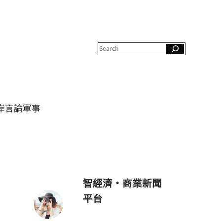
S
e
a
r
c
h
岸
言論
軍事
智經濟・商業新聞
平台