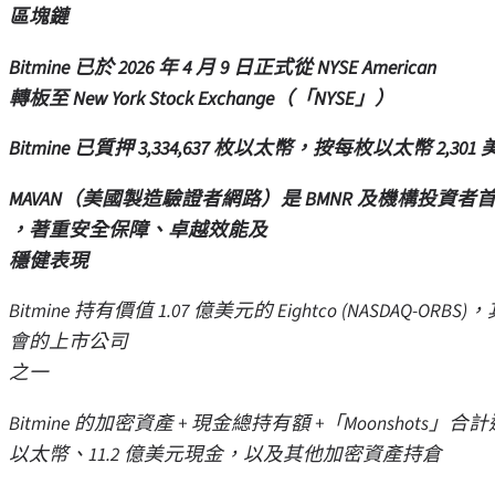
區塊鏈
Bitmine 已於 2026 年 4 月 9 日正式從 NYSE American
轉板至 New York Stock Exchange（「NYSE」）
Bitmine 已質押 3,334,637 枚以太幣，按每枚以太幣 2,3
MAVAN（美國製造驗證者網路）是 BMNR 及機構投資
，著重安全保障、卓越效能及
穩健表現
Bitmine 持有價值 1.07 億美元的 Eightco (NASDA
會的上市公司
之一
Bitmine 的加密資產 + 現金總持有額 +「Moonshots」合計
以太幣、11.2 億美元現金，以及其他加密資產持倉