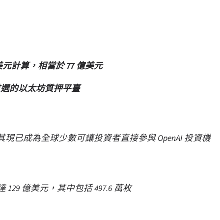
01 美元計算，相當於 77 億美元
者首選的以太坊質押平臺
Q-ORBS)，其現已成為全球少數可讓投資者直接參與 OpenAI 投資機
達 129 億美元，其中包括 497.6 萬枚