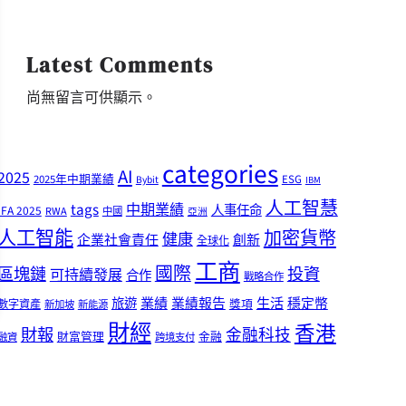
Latest Comments
尚無留言可供顯示。
categories
AI
2025
2025年中期業績
ESG
Bybit
IBM
人工智慧
tags
中期業績
人事任命
IFA 2025
RWA
中國
亞洲
人工智能
加密貨幣
健康
企業社會責任
創新
全球化
工商
國際
區塊鏈
投資
可持續發展
合作
戰略合作
業績
生活
旅遊
業績報告
穩定幣
獎項
數字資產
新加坡
新能源
財經
香港
財報
金融科技
財富管理
金融
融資
跨境支付