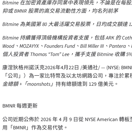
Bitmine 在加密資產庫存同業中表現領先，不論是在每股加
抑或 BMNR 股票的高交易流動性方面，均名列前茅
Bitmine 為美國第 80 大最活躍交易股票，日均成交額達 
Bitmine 持續獲得頂級機構投資者支援，包括 ARK 的 Cathi
Wood、MOZAYYX、Founders Fund、Bill Miller III、Pantera
個人投資者 Thomas “Tom” Lee，攜手支援 Bitmine 收購
康涅狄格州諾沃克
2026年4月22日
/美通社/ — (NYSE: BMNR)
「公司」）為一家比特幣及以太坊網路公司，專注於累積加密
金總額 +「moonshots」
持有總額達到 129 億美元。
BMNR 每週更新
公司近期公佈於 2026 年 4 月 9 日從 NYSE American 轉板
用「BMNR」作為交易代號。