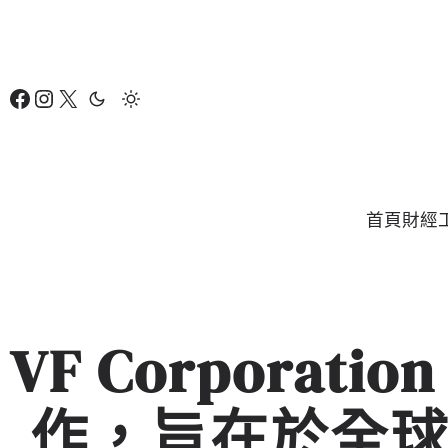
跳
至
主
Facebook
Instagram
X
要
內
容
首頁
財經
VF Corporati
作，旨在於全