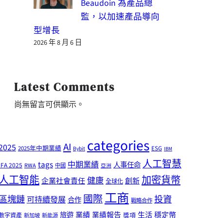
Beaudoin 為產品總
監，以加速產品導向
型增長
2026 年 8 月 6 日
Latest Comments
尚無留言可供顯示。
categories
AI
2025
2025年中期業績
ESG
Bybit
IBM
人工智慧
tags
中期業績
人事任命
IFA 2025
RWA
中國
亞洲
人工智能
加密貨幣
健康
企業社會責任
創新
全球化
工商
國際
區塊鏈
投資
可持續發展
合作
戰略合作
業績
生活
旅遊
業績報告
穩定幣
獎項
數字資產
新加坡
新能源