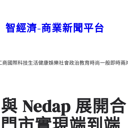
智經濟-商業新聞平台
工商
國際
科技
生活
健康
娛樂
社會
政治
教育
時尚
一般
即時
兩
on 與 Nedap 展開合
球門市實現端到端