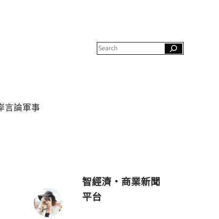
S
e
a
r
c
h
岸
言論
軍事
智經濟・商業新聞
平台