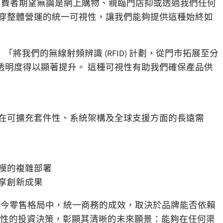
enz 表示：「消費者期望無論是網上購物、親臨門店抑或透過我們任何
貫穿整體營運的統一可視性，讓我們能夠提供這種始終如
n 補充道：「將我們的無線射頻辨識 (RFID) 計劃，從門市拓展至分
透明度得以顯著提升。 這種可視性有助我們確保產品供
身在可擴充套件性、系統架構及全球支援方面的長遠需
模的複雜部署
享創新成果
a 表示：「在現今零售格局中，統一商務的成效，取決於品牌能否依賴
可視性的投資決策，彰顯其清晰的未來願景：能夠在任何渠