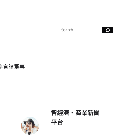
S
e
a
r
c
h
岸
言論
軍事
智經濟・商業新聞
平台