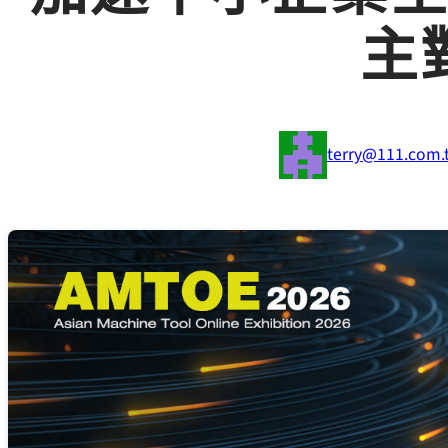
主
terry@111.com.