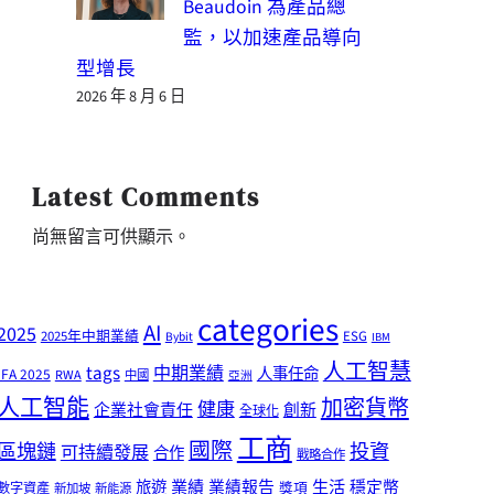
Beaudoin 為產品總
監，以加速產品導向
型增長
2026 年 8 月 6 日
Latest Comments
尚無留言可供顯示。
categories
AI
2025
2025年中期業績
ESG
Bybit
IBM
人工智慧
tags
中期業績
人事任命
IFA 2025
RWA
中國
亞洲
人工智能
加密貨幣
健康
企業社會責任
創新
全球化
工商
國際
區塊鏈
投資
可持續發展
合作
戰略合作
業績
生活
旅遊
業績報告
穩定幣
獎項
數字資產
新加坡
新能源