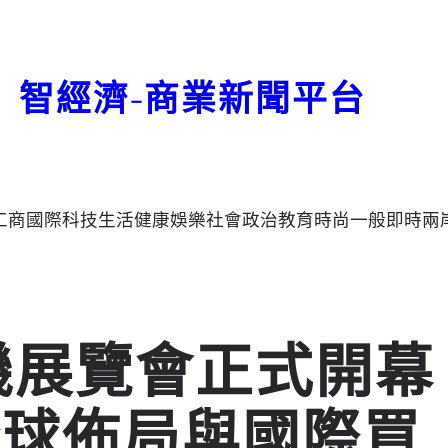
智經濟-商業新聞平台
工商
國際
科技
生活
健康
娛樂
社會
政治
教育
時尚
一般
即時
兩
具機展覽會正式開幕
全球佈局與國際買