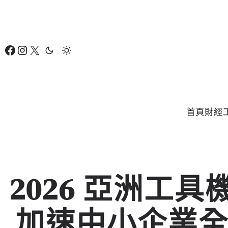
跳
至
主
Facebook
Instagram
X
要
內
容
首頁
財經
2026 亞洲工
加速中小企業