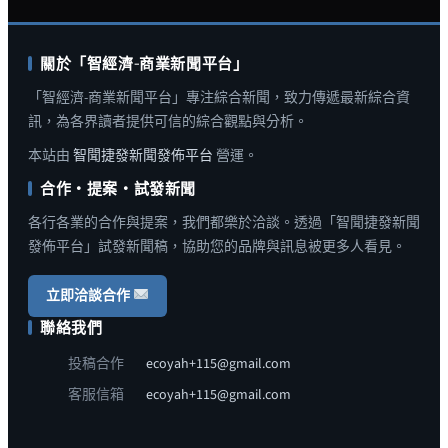
關於「智經濟-商業新聞平台」
「智經濟-商業新聞平台」專注綜合新聞，致力傳遞最新綜合資
訊，為各界讀者提供可信的綜合觀點與分析。
本站由
智聞捷發新聞發佈平台
營運。
合作・提案・試發新聞
各行各業的合作與提案，我們都樂於洽談。透過「智聞捷發新聞
發佈平台」試發新聞稿，協助您的品牌與訊息被更多人看見。
立即洽談合作
聯絡我們
投稿合作
ecoyah+115@gmail.com
客服信箱
ecoyah+115@gmail.com