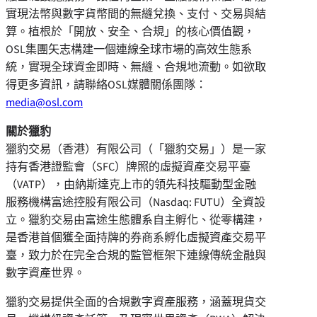
實現法幣與數字貨幣間的無縫兌換、支付、交易與結
算。植根於「開放、安全、合規」的核心價值觀，
OSL集團矢志構建一個連線全球市場的高效生態系
統，實現全球資金即時、無縫、合規地流動。如欲取
得更多資訊，請聯絡OSL媒體關係團隊：
media@osl.com
關於獵豹
獵豹交易（香港）有限公司（「獵豹交易」）是一家
持有香港證監會（SFC）牌照的虛擬資產交易平臺
（VATP），由納斯達克上市的領先科技驅動型金融
服務機構富途控股有限公司（Nasdaq: FUTU）全資設
立。獵豹交易由富途生態體系自主孵化、從零構建，
是香港首個獲全面持牌的券商系孵化虛擬資產交易平
臺，致力於在完全合規的監管框架下連線傳統金融與
數字資產世界。
獵豹交易提供全面的合規數字資產服務，涵蓋現貨交