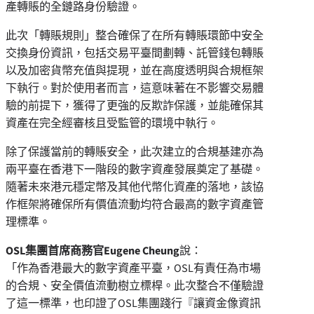
產轉賬的全鏈路身份驗證。
此次「轉賬規則」整合確保了在所有轉賬環節中安全
交換身份資訊，包括交易平臺間劃轉、託管錢包轉賬
以及加密貨幣充值與提現，並在高度透明與合規框架
下執行。對於使用者而言，這意味著在不影響交易體
驗的前提下，獲得了更強的反欺詐保護，並能確保其
資產在完全經審核且受監管的環境中執行。
除了保護當前的轉賬安全，此次建立的合規基建亦為
兩平臺在香港下一階段的數字資產發展奠定了基礎。
隨著未來港元穩定幣及其他代幣化資產的落地，該協
作框架將確保所有價值流動均符合最高的數字資產管
理標準。
OSL集團首席商務官Eugene Cheung
說：
「作為香港最大的數字資產平臺，OSL有責任為市場
的合規、安全價值流動樹立標桿。此次整合不僅驗證
了這一標準，也印證了OSL集團踐行
『
讓資金像資訊