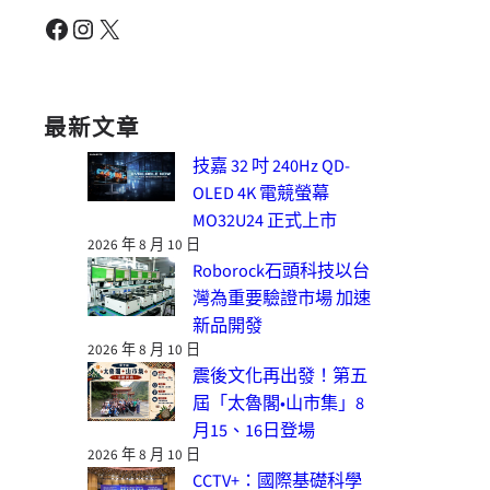
Facebook
Instagram
X
最新文章
技嘉 32 吋 240Hz QD-
OLED 4K 電競螢幕
MO32U24 正式上市
2026 年 8 月 10 日
Roborock石頭科技以台
灣為重要驗證市場 加速
新品開發
2026 年 8 月 10 日
震後文化再出發！第五
屆「太魯閣•山市集」8
月15、16日登場
2026 年 8 月 10 日
CCTV+：國際基礎科學