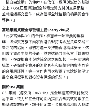
一樣自由流動
』
的使命。在信任、透明與誠信的基礎
之上，OSL已經構建起全球穩定幣支付與交易網路，
並將繼續擴充套件，成為值得全球信賴的橋梁與合作
夥伴。」
富途集團資產全球管理主管Sherry Zhu
說：
「此次富途與OSL的合作，標志著一項重要的里程
碑。透過雙方旗下兩家香港合規持牌虛擬資產交易平
臺之間的協同，獵豹將進一步推動香港構建安全、透
明數字資產生態的使命。雙方透過共同落實
『
轉賬規
則
』
，在虛擬資產與傳統金融之間架起了一座關鍵的
橋梁，確保數字資產的流動具有和傳統金融資產同等
的合規嚴謹性。這一合作也再次彰顯了富途始終堅守
最高合規標準和對投資者保護的承諾。」
關於OSL集團
OSL集團（港交所：863.HK）是全球穩定幣支付及交
易平臺，致力於在全球範圍內提供合規高效的數字金
融基礎設施服務，讓任何企業、金融機構和個人都能