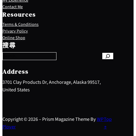
My Experience
Contact Me
Resources
Terms & Conditions
Privacy Policy
S
Online Shop
e
搜尋
a
r
c
h
Address
3701 Clay Products Dr, Anchorage, Alaska 99517,
United States
Copyright © 2026 – Prism Magazine Theme By
WP
Top
Plover
↑