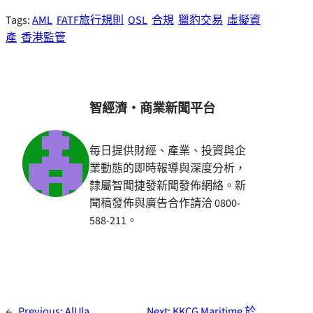
Tags:
AML
FATF旅行規則
OSL
合規
獵豹交易
虛擬資
產
香港監管
智經濟・商業新聞平台
每日提供財經、產業、投資與企
業動態的即時報導與深度分析，
隸屬智聞捷發新聞發佈網絡。新
聞稿發佈與廣告合作請洽 0800-
588-211。
←
Previous:
AlUla
Next:
KKCG Maritime 於