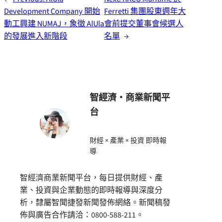
Development Company 開始
Ferretti 集團股東週年大
動工興建 NUMAJ，象徵 AlUla
會前提交董事會候選人
的發展進入新階段
名單
→
智經濟・商業新聞平
台
財經 × 產業 × 投資 即時報
導
智經濟商業新聞平台，每日提供財經、產
業、投資與企業動態的即時報導與深度分
析，隸屬智聞捷發新聞發佈網絡。新聞稿發
佈與廣告合作請洽：0800-588-211。