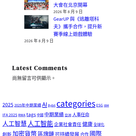
大會在北京開幕
2026 年 8 月 9 日
GearUP 與《逃離塔科
夫》攜手合作，提升新
賽季線上遊戲體驗
2026 年 8 月 9 日
Latest Comments
尚無留言可供顯示。
categories
AI
2025
2025年中期業績
ESG
Bybit
IBM
tags
中期業績
人事任命
IFA 2025
RWA
中國
亞洲
人工智能
人工智慧
健康
企業社會責任
全球化
加密貨幣
國際
區塊鏈
可持續發展
創新
合作