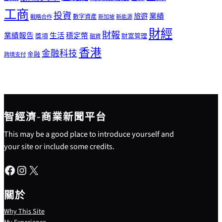
工商
投資
業績
旅遊
戰略合作
數字資產
新加坡
新能源
財經
財報
生活
業績報告
穩定幣
獎項
財富管理
融資
香港
金融科技
金融
跨境支付
智經濟-商業新聞平台
This may be a good place to introduce yourself and
your site or include some credits.
Facebook
Instagram
X
關於
Why This Site