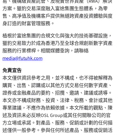
易、機構級資產託管、及現實世界資產（RWA）解決
方案。獵豹交易深度融入富途集團生態體系，為零
售、高凈值及機構客戶提供無縫跨資產投資體驗與度
身訂造的財富管理服務。
植根於富途集團的合規文化與強大的技術基礎設施，
獵豹交易致力於成為香港乃至全球合規創新數字資產
服務的行業標桿。相關媒體垂詢，請聯絡
media@futuhk.com
免責宣告
本文僅供資訊參考之用，並不構成，也不得被解釋為
購買、出售、認購或以其他方式交易任何數字資產、
證券或金融產品的要約、招攬、邀請、建議或誘導。
本文亦不構成財務、投資、法律、稅務、會計或其他
專業建議，不應作為依賴依據。本文所載的觀點、陳
述及資訊未必反映OSL Group或其任何關聯公司的官
方立場或承諾。對產品、服務、促銷或計劃的任何描
述僅供一般參考。參與任何所述產品、服務或促銷活