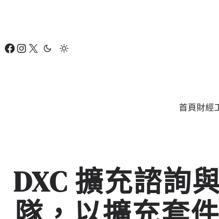
跳
至
主
Facebook
Instagram
X
要
內
容
首頁
財經
DXC 擴充諮
隊，以擴充套