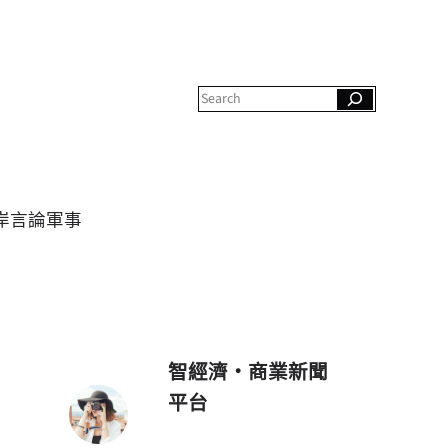
S
e
a
r
c
h
岸
言論
軍事
智經濟・商業新聞
平台