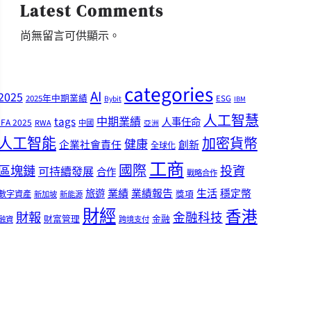
Latest Comments
尚無留言可供顯示。
categories
AI
2025
2025年中期業績
ESG
Bybit
IBM
人工智慧
tags
中期業績
人事任命
IFA 2025
RWA
中國
亞洲
人工智能
加密貨幣
健康
企業社會責任
創新
全球化
工商
國際
區塊鏈
投資
可持續發展
合作
戰略合作
業績
生活
旅遊
業績報告
穩定幣
獎項
數字資產
新加坡
新能源
財經
香港
財報
金融科技
財富管理
金融
融資
跨境支付