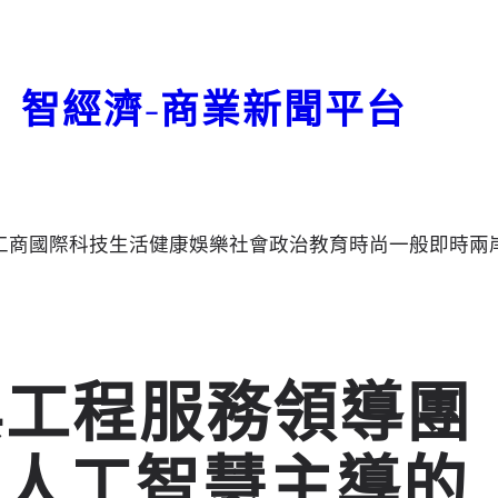
智經濟-商業新聞平台
工商
國際
科技
生活
健康
娛樂
社會
政治
教育
時尚
一般
即時
兩
詢與工程服務領導團
件人工智慧主導的