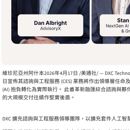
維珍尼亞州阿什本
2026年4月17日
/美通社/ — DXC Tec
日宣佈其諮詢與工程服務 (CES) 業務將作出領導層
(AI) 抱負轉化為實際執行。 此番革新融匯綜合諮詢
的大規模交付往績作堅實後盾。
DXC 擴充諮詢與工程服務領導團隊，以擴充套件人工智