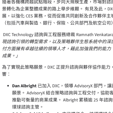
隨著各機構跨越試點階段，步向大規模生產，市場對諮
景轉化為企業整體成果的路上舉步維艱。 有見及此，D
展，以強化 CES 業務，從而促進共同創新及合作夥
（包括汽車與製造、銀行、保險、公共部門及航空公司
DXC Technology 諮詢與工程服務總裁 Ramnath Venkata
現諮詢引領的轉型需求，以及策略夥伴生態系統中的深
付方面擁有卓越往績的領導人才，藉此加強我們的能力
成果。」
為了實現此策略願景，DXC 正提升諮詢與夥伴協作能
響：
Dan Albright
已加入 DXC，領導 AdvisoryX
願景。 AdvisoryX 結合策略諮詢與工程交付
推動可衡量的商業成果。 Albright 累積逾 25 年諮詢
環球諮詢主管。