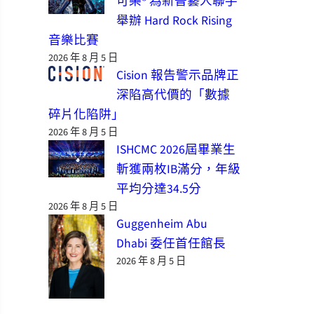
可樂® 為新晉藝人聯手
舉辦 Hard Rock Rising
音樂比賽
2026 年 8 月 5 日
Cision 報告警示品牌正
深陷高代價的「數據
碎片化陷阱」
2026 年 8 月 5 日
ISHCMC 2026屆畢業生
斬獲兩枚IB滿分，年級
平均分達34.5分
2026 年 8 月 5 日
Guggenheim Abu
Dhabi 委任首任館長
2026 年 8 月 5 日