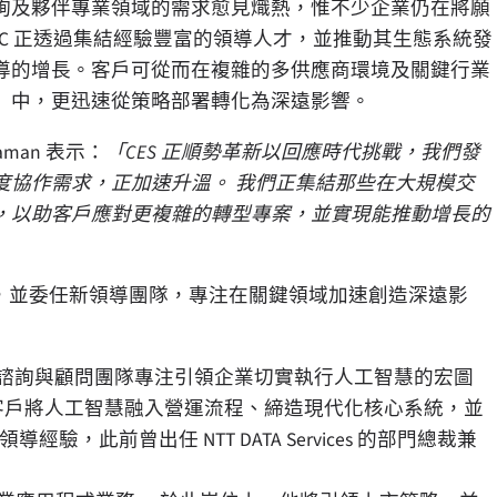
詢及夥伴專業領域的需求愈見熾熱，惟不少企業仍在將願
XC 正透過集結經驗豐富的領導人才，並推動其生態系統發
伴主導的增長。客戶可從而在複雜的多供應商環境及關鍵行業
）中，更迅速從策略部署轉化為深遠影響。
raman 表示：
「CES 正順勢革新以回應時代挑戰，我們發
度協作需求，正加速升溫。 我們正集結那些在大規模交
，以助客戶應對更複雜的轉型專案，並實現能推動增長的
力，並委任新領導團隊，專注在關鍵領域加速創造深遠影
 部門，讓諮詢與顧問團隊專注引領企業切實執行人工智慧的宏圖
，協助客戶將人工智慧融入營運流程、締造現代化核心系統，並
領導經驗，此前曾出任 NTT DATA Services 的部門總裁兼