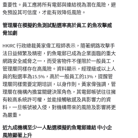
重要性。員工應將所有電郵與連結視為潛在風險，避
免預設其可信度，才能有效降低風險。
管理層在模擬釣魚測試點選率高於員工 釣魚攻擊威
脅加劇
HKIRC 行政總裁黃家偉工程師表示，隨著網路攻擊手
法日益頻繁及精密，釣魚電郵已成為企業面臨的重大
網路安全威脅之一，而受害物件不僅限於一般員工，
管理層同樣存在高風險。資料顯示，經理級或以上人
員的點選率為15.5%，高於一般員工的13%，提醒管
理層同樣需要定期培訓，以身作則。黃家偉強調，管
理層在機構內擔當關鍵決策角色，其電郵帳號往往擁
有較高系統許可權，並能接觸敏感及具影響力的資
料，一旦帳號被入侵，對機構帶來的風險及影響將更
為嚴重。
近九成機構至少一人點選模擬釣魚電郵連結 中小企
風險顯著上升