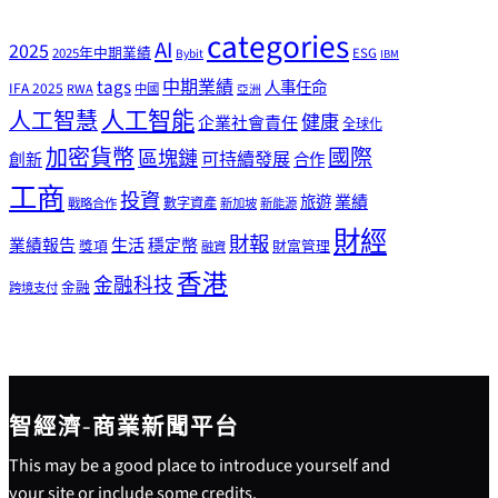
categories
AI
2025
2025年中期業績
ESG
Bybit
IBM
tags
中期業績
人事任命
IFA 2025
RWA
中國
亞洲
人工智能
人工智慧
健康
企業社會責任
全球化
加密貨幣
國際
區塊鏈
可持續發展
創新
合作
工商
投資
業績
旅遊
戰略合作
數字資產
新加坡
新能源
財經
財報
生活
業績報告
穩定幣
獎項
財富管理
融資
香港
金融科技
金融
跨境支付
智經濟-商業新聞平台
This may be a good place to introduce yourself and
your site or include some credits.