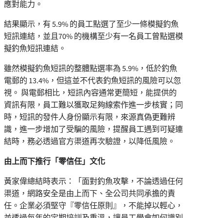
應對能力。
結果顯示，有 5.9% 的員工點選了至少一條模擬釣魚
短訊連結，並且70% 的機構至少有一名員工曾點選模
擬釣魚短訊連結。
雖然模擬釣魚短訊的整體點選率為 5.9%，低於釣魚
電郵的 13.4%，但這並不代表釣魚短訊的風險可以忽
視。 與電郵相比，短訊內容通常更簡短，能提供的
資訊有限，員工難以獲取足夠線索作進一步核實；同
時，短訊的發件人身份顯示有限，來源真偽更難辨
識，進一步增加了受騙的風險，提醒員工遇到可疑連
結時，務必透過官方渠道再次驗證，以降低風險。
由上而下推行「零信任」文化
黃家偉總結時表示：「面對釣魚攻擊，不論透過任何
渠道，網路安全是由上而下、全公司共同承擔的責
任。企業必須堅守『零信任原則』，不能掉以輕心，
並透過每年的定期培訓及重溫，讓員工學會如何識別