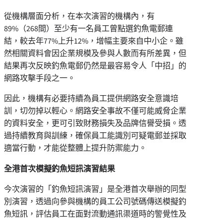
從機構層面分析，在本次演習的機構內，有
89%（268間）至少有一名員工曾點選釣魚電郵連
結，較去年77%上升12%，增幅主要來自中小企。雖
然相關資料會因企業規模及參與人數而有所差異，但
結果再次反映釣魚電郵仍然是最容易令人「中招」的
網路攻擊手段之一。
因此，機構有必要持續為員工提供網路安全意識培
訓，切勿掉以輕心。網路安全事故不僅可能威脅企業
的資料安全，更可引致財務損失及品牌信譽受損。透
過持續教育與訓練，確保員工能識別可疑電郵並採取
適當行動，才能從整體上提升防禦能力。
全港首次
模擬
釣魚短訊演習結果
今次演習的「釣魚短訊演習」是全港首次舉辦的同型
別演習，透過向參與機構的員工公司號碼傳送模擬釣
魚短訊，評估員工在面對流動通訊渠道時的警覺性及