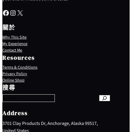
Facebook
Instagram
X
關於
Why This Site
My Experience
Contact Me
Resources
Terms & Conditions
Privacy Policy
S
Online Shop
e
搜尋
a
r
c
h
Address
3701 Clay Products Dr, Anchorage, Alaska 99517,
United States