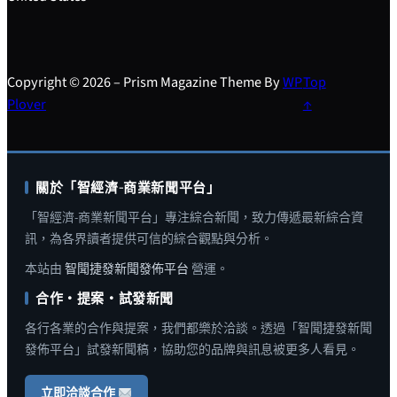
Copyright © 2026 – Prism Magazine Theme By
WP
Top
Plover
↑
關於「智經濟-商業新聞平台」
「智經濟-商業新聞平台」專注綜合新聞，致力傳遞最新綜合資
訊，為各界讀者提供可信的綜合觀點與分析。
本站由
智聞捷發新聞發佈平台
營運。
合作・提案・試發新聞
各行各業的合作與提案，我們都樂於洽談。透過「智聞捷發新聞
發佈平台」試發新聞稿，協助您的品牌與訊息被更多人看見。
立即洽談合作