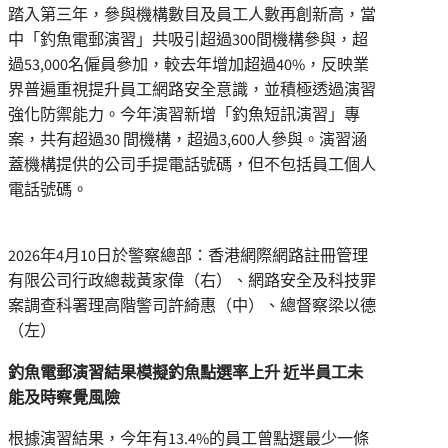
踏入第三年，參與機構數目及員工人數再創新高，當
中「釣魚電郵演習」共吸引超過300間機構參與，超
過53,000名僱員參加，較去年增加超過40%，反映業
界普遍重視提升員工網路安全意識，並積極透過演習
強化防禦能力。今年演習新增「釣魚短訊演習」專
案，共有超過30 間機構，超過3,600人參與。演習涵
蓋機構提供的公司手提電話號碼，但不包括員工個人
電話號碼。
2026年4月10日於警察總部：香港網際網路註冊管理
有限公司行政總裁黃家偉（右）、網路安全及科技罪
案調查科署理高階警司許綺惠（中）、總督察梁以德
（左）
釣魚電郵演習結果模擬釣魚點選率上升 近半員工未
能及時察覺風險
根據演習結果，今年有13.4%的員工曾點選最少一條