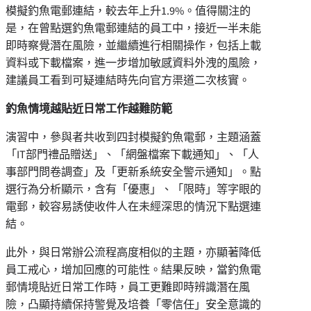
模擬釣魚電郵連結，較去年上升1.9%。值得關注的
是，在曾點選釣魚電郵連結的員工中，接近一半未能
即時察覺潛在風險，並繼續進行相關操作，包括上載
資料或下載檔案，進一步增加敏感資料外洩的風險，
建議員工看到可疑連結時先向官方渠道二次核實。
釣魚情境越貼近日常工作越難防範
演習中，參與者共收到四封模擬釣魚電郵，主題涵蓋
「IT部門禮品贈送」、「網盤檔案下載通知」、「人
事部門問卷調查」及「更新系統安全警示通知」。點
選行為分析顯示，含有「優惠」、「限時」等字眼的
電郵，較容易誘使收件人在未經深思的情況下點選連
結。
此外，與日常辦公流程高度相似的主題，亦顯著降低
員工戒心，增加回應的可能性。結果反映，當釣魚電
郵情境貼近日常工作時，員工更難即時辨識潛在風
險，凸顯持續保持警覺及培養「零信任」安全意識的