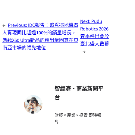
Next:
Pudu
←
Previous:
IDC報告：追覓掃地機器
Robotics 2026
人實現同比超過100%的銷量增長，
春季釋出會於
憑藉X60 Ultra新品的釋出鞏固其在東
臺北盛大啟幕
南亞市場的領先地位
→
智經濟・商業新聞平
台
財經 × 產業 × 投資 即時報
導