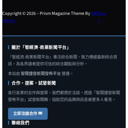
Copyright © 2026 – Prism Magazine Theme By
WP
Top
Plover
↑
關於「智經濟-商業新聞平台」
「智經濟-商業新聞平台」專注綜合新聞，致力傳遞最新綜合資
訊，為各界讀者提供可信的綜合觀點與分析。
本站由
智聞捷發新聞發佈平台
營運。
合作・提案・試發新聞
各行各業的合作與提案，我們都樂於洽談。透過「智聞捷發新聞
發佈平台」試發新聞稿，協助您的品牌與訊息被更多人看見。
立即洽談合作
聯絡我們