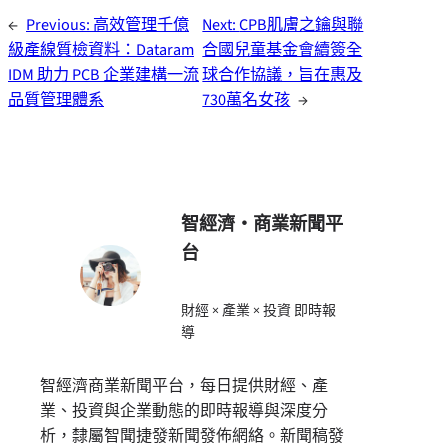
←
Previous:
高效管理千億
Next:
CPB肌膚之鑰與聯
級產線質檢資料：Dataram
合國兒童基金會續簽全
IDM 助力 PCB 企業建構一流
球合作協議，旨在惠及
品質管理體系
730萬名女孩
→
智經濟・商業新聞平
台
財經 × 產業 × 投資 即時報
導
智經濟商業新聞平台，每日提供財經、產
業、投資與企業動態的即時報導與深度分
析，隸屬智聞捷發新聞發佈網絡。新聞稿發