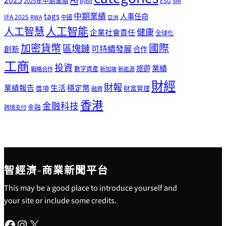
2025
2025年中期業績
ESG
Bybit
IBM
tags
中期業績
人事任命
IFA 2025
RWA
中國
亞洲
人工智能
人工智慧
健康
企業社會責任
全球化
加密貨幣
國際
區塊鏈
可持續發展
創新
合作
工商
投資
業績
旅遊
戰略合作
數字資產
新加坡
新能源
財經
財報
生活
業績報告
穩定幣
獎項
財富管理
融資
香港
金融科技
金融
跨境支付
智經濟-商業新聞平台
This may be a good place to introduce yourself and
your site or include some credits.
Facebook
Instagram
X