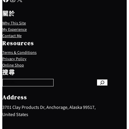
關於
Why This Site
My Experience
Contact Me
Resources
Terms & Conditions
Privacy Policy
S
Online Shop
e
搜尋
a
r
c
h
Address
3701 Clay Products Dr, Anchorage, Alaska 99517,
United States