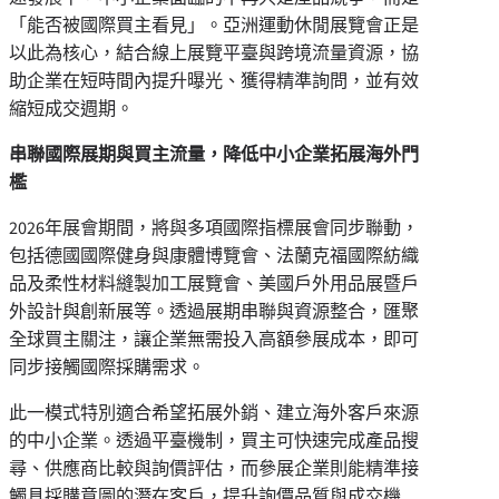
「能否被國際買主看見」。亞洲運動休閒展覽會正是
以此為核心，結合線上展覽平臺與跨境流量資源，協
助企業在短時間內提升曝光、獲得精準詢問，並有效
縮短成交週期。
串聯國際展期與買主流量，降低中小企業拓展海外門
檻
2026年展會期間，將與多項國際指標展會同步聯動，
包括德國國際健身與康體博覽會、法蘭克福國際紡織
品及柔性材料縫製加工展覽會、美國戶外用品展暨戶
外設計與創新展等。透過展期串聯與資源整合，匯聚
全球買主關注，讓企業無需投入高額參展成本，即可
同步接觸國際採購需求。
此一模式特別適合希望拓展外銷、建立海外客戶來源
的中小企業。透過平臺機制，買主可快速完成產品搜
尋、供應商比較與詢價評估，而參展企業則能精準接
觸具採購意圖的潛在客戶，提升詢價品質與成交機