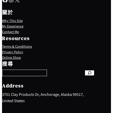
關於
Why This Site
My Experience
Contact Me
Resources
Terms & Conditions
Privacy Policy
S
Online Shop
e
搜尋
a
r
c
h
Address
3701 Clay Products Dr, Anchorage, Alaska 99517,
United States