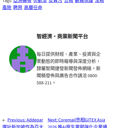
Tags:
亞洲擴張
勞動法
反貪污
合規
數據保護
法規
風險
聘用
高層任命
智經濟・商業新聞平台
每日提供財經、產業、投資與企
業動態的即時報導與深度分析，
隸屬智聞捷發新聞發佈網絡。新
聞稿發佈與廣告合作請洽 0800-
588-211。
←
Previous:
Addepar
Next:
Coremail亮相GITEX Asia
選址新加坡作為亞太
2026 推AI原生電郵強化企業通