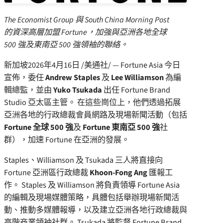
The Economist Group 與 South China Morning Post
的資深高層加盟 Fortune，加強與亞洲各地全球
500 強及東南亞 500 強領袖的聯絡。
新加坡
2026年4月16日
/美通社/ — Fortune Asia 今日
宣佈，委任
Andrew Staples
及
Lee Williamson
為編
輯總監，並由
Yuko Tsukada
出任 Fortune Brand
Studio 亞太區主管。 在這些崗位上，他們透過拓展
亞洲各地的行政總裁會員網路及現場新聞活動（包括
Fortune 全球 500 強
及
Fortune 東南亞 500 強
社
群），加速 Fortune 在亞洲的發展。
Staples、Williamson 及 Tsukada 三人將直接向
Fortune 亞洲區行政總裁
Khoon-Fong Ang
匯報工
作。 Staples 及 Williamson 將負責領導 Fortune Asia
的編輯及現場媒體策略，具體包括舉辦現場新聞活
動、推動多媒體報導，以及建立亞洲各地行政總裁與
高階商業領袖社群。 Tsukada 將監督 Fortune Brand