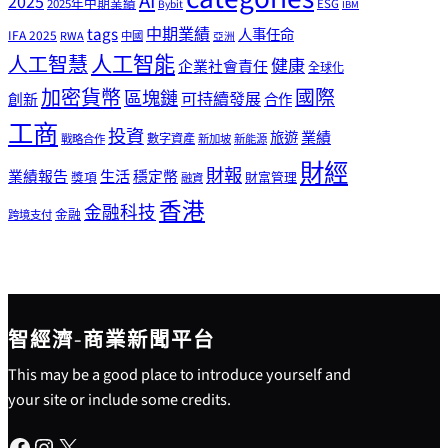
AI
2025
2025年中期業績
ESG
Bybit
IBM
tags
中期業績
人事任命
IFA 2025
RWA
中國
亞洲
人工智能
人工智慧
健康
企業社會責任
全球化
加密貨幣
國際
區塊鏈
可持續發展
創新
合作
工商
投資
業績
旅遊
戰略合作
數字資產
新加坡
新能源
財經
財報
生活
業績報告
穩定幣
獎項
財富管理
融資
香港
金融科技
金融
跨境支付
智經濟-商業新聞平台
This may be a good place to introduce yourself and
your site or include some credits.
Facebook
Instagram
X