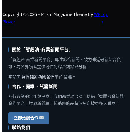
Copyright © 2026 – Prism Magazine Theme By
WP
Top
Plover
↑
關於「智經濟-商業新聞平台」
「智經濟-商業新聞平台」專注綜合新聞，致力傳遞最新綜合資
訊，為各界讀者提供可信的綜合觀點與分析。
本站由
智聞捷發新聞發佈平台
營運。
合作・提案・試發新聞
各行各業的合作與提案，我們都樂於洽談。透過「智聞捷發新聞
發佈平台」試發新聞稿，協助您的品牌與訊息被更多人看見。
立即洽談合作
聯絡我們