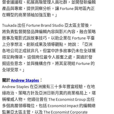
督會議議程、拓展高階管理人員社群，並開發新編輯
產品與專案，提供洞察分析，讓 Fortune 與地區內正
在轉型的商業領袖加強互動。」
Tsukada 出任 Fortune Brand Studio 亞太區主管後，
將負責監督開發品牌編輯內容與影片內容，融合策略
敘事及電影式說故事技巧，以助企業在 Fortune 平臺
上分享想法、創新成果及領導觀點。 她說：「亞洲
各地公司正成就非凡，但當中許多故事仍未在全球獲
得足夠傳頌。 這個崗位最令人振奮之處，莫過於發
掘這些意念，並與機構合作，將其呈現給 Fortune 的
全球受眾。」
關於
Andrew Staples
：
Andrew Staples 在亞洲擁有三十多年豐富經驗，在地
緣政治、策略方針及亞洲日新月異的商業格局上，堪
稱權威人物。 他過往曾在 The Economist Group 出任
多個高層領導職位，包括 Economist Impact 的編輯總
監兼亞太區主管，以及 The Economist Corporate