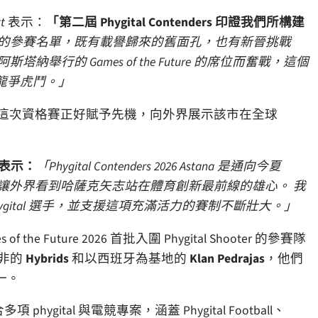
t
表示：
「第二屆 Phygital Contenders 印證我們所構建
的參賽名單，既有載譽歸來的舊面孔，也有新晉挑戰
的 Games of the Future 的席位而奮戰，這個
龍爭虎鬥。」
6 作準備，而這次資格賽正好賦予先機，向外界展示該市在全球
ov 表示：
「Phygital Contenders 2026 Astana 是通向今夏
時也是良機，讓外界看到哈薩克矢志站在體育創新最前線的雄心。 我
gital 選手，並支援這項充滿活力的賽制不斷壯大。」
 of the Future 2026 首批入圍 Phygital Shooter 的參賽隊
南非的
Hybrids
和以西班牙為基地的
Klan Pedrajas
，他們
一。
集合多項 phygital 與電競專案，涵蓋 Phygital Football、