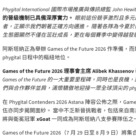
Phygital International 國際市場推廣與傳訊總監 John Hewit
的晉級機制已具備深厚實力。
眼前這份競爭激烈且多元
者，正顯示我們朝著正確方向邁進。 隨著各隊為今夏於阿斯塔納舉行
生態圈顯然不僅在茁壯成長，更在每個賽季中變得越發
阿斯塔納正為舉辦 Games of the Future 202
phygital 日程中的樞紐地位。
Games of the Future 2026 理事會主席 Alibek Khassen
Games of the Future 的一大重要里程碑，同
們與合作夥伴並肩，滿懷驕傲地迎接一眾全球頂尖的 phy
在 Phygital Contenders 2026 Astana 陣容公佈之際，Games
伍亦同步揭開面紗。 當中不乏新晉挑戰者，包括來自
將與衛冕冠軍
xGoat
一同成為阿斯塔納八支參賽隊伍之
Games of the Future 2026（7 月 29 日至 8 月 9 日）將