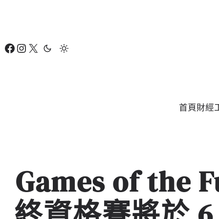
跳
至
主
Facebook
Instagram
X
要
內
容
首頁
財經
Games of the 
終資格賽將於 