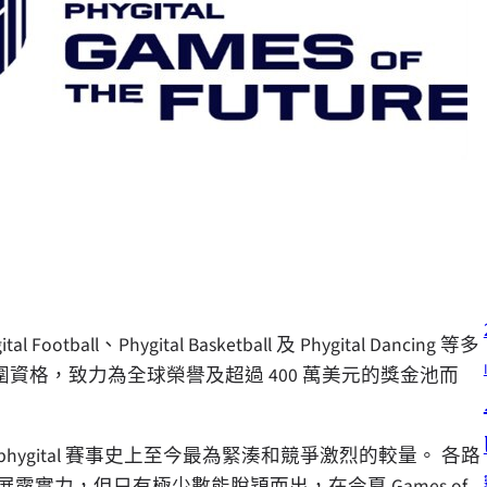
tball、Phygital Basketball 及 Phygital Dancing 等多
入圍資格，致力為全球榮譽及超過 400 萬美元的獎金池而
ygital 賽事史上至今最為緊湊和競爭激烈的較量。 各路
ls 區域巡迴賽中展露實力，但只有極少數能脫穎而出，在今夏 Games of