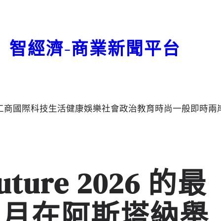
智經濟-商業新聞平台
工商
國際
科技
生活
健康
娛樂
社會
政治
教育
時尚
一般
即時
兩
Future 2026 的最
6 月在阿斯塔納舉