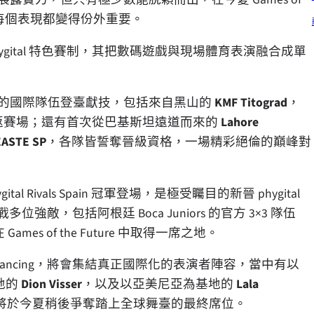
賽事、每個表現都變得份外重要。
 的 phygital 特色賽制，其把數碼遊戲與現場體育表演融合成單
來實力強勁的國際隊伍登臺獻技，包括來自黑山的
KMF Titograd
，
志重返賽場；還有首次從巴基斯坦遠道而來的
Lahore
ASTE SP
，各隊皆誓奪晉級資格，一場精彩絕倫的巔峰對
gital Rivals Spain 冠軍登場，是極受矚目的新晉 phygital
敵，包括阿根廷 Boca Juniors 的官方 3×3 隊伍
Games of the Future 中取得一席之地。
 Dancing，將會集結真正國際化的表演者陣容，當中有以
地的
Dion Visser
，以及以亞美尼亞為基地的
Lala
將於今夏稍後爭奪踏上全球舞臺的最終席位。