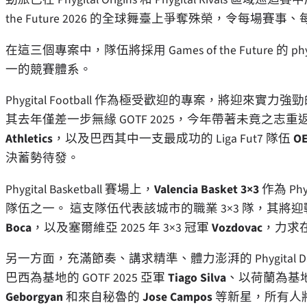
the Future 2026 的全球舞臺上爭奪殊榮，令每場
在這三個專案中，隊伍將採用 Games of the Future
一的競賽體系。
Phygital Football 作為極受歡迎的專案，將迎
其去年僅差一步無緣 GOTF 2025，今年帶著未竟之
Athletics
，以及巴西其中一支最成功的 Liga Fut7 隊伍
OE
決蓄勢待發。
Phygital Basketball 賽場上，
Valencia Basket 3×3
作為 Phy
隊伍之一。 這支隊伍代表該城市的職業 3×3 隊，其將迎戰多位強
Boca
，以及塞爾維亞 2025 年 3×3 冠軍
Vozdovac
，力求在 
另一方面，充滿節奏、講求精準、體力澎湃的 Phygital
巴西為基地的 GOTF 2025 亞軍
Tiago Silva
、以荷蘭為基
Geborgyan
和來自秘魯的
Jose Campos
等新星，所有人