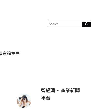
S
e
a
r
c
h
岸
言論
軍事
智經濟・商業新聞
平台