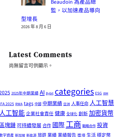
Beaudoin 為產品總
監，以加速產品導向
型增長
2026 年 8 月 6 日
Latest Comments
尚無留言可供顯示。
categories
AI
2025
2025年中期業績
ESG
Bybit
IBM
人工智慧
tags
中期業績
人事任命
IFA 2025
RWA
中國
亞洲
人工智能
加密貨幣
健康
企業社會責任
創新
全球化
工商
國際
區塊鏈
投資
可持續發展
合作
戰略合作
業績
生活
旅遊
業績報告
穩定幣
獎項
數字資產
新加坡
新能源