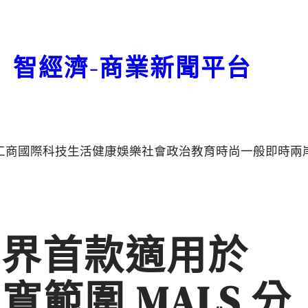
智經濟-商業新聞平台
工商
國際
科技
生活
健康
娛樂
社會
政治
教育
時尚
一般
即時
兩
業界首款適用於
 的寬範圍 MALS 分