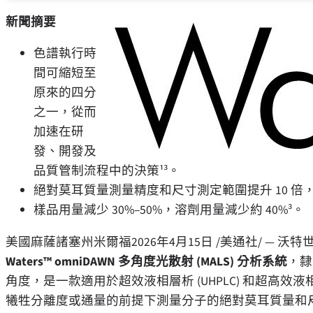
新聞摘要
色譜執行時
間可縮短至
原來的四分
之一，從而
加速在研
發、開發及
品質管制流程中的決策¹³。
絕對莫耳質量測量精度和尺寸測定範圍提升 10 倍
樣品用量減少 30%–50%，溶劑用量減少約 40%³。
美國麻薩諸塞州米爾福
2026年4月15日
/美通社/ — 沃
Waters™ omniDAWN
多角度光散射
(MALS)
分析系統
，隸
角度，是一款適用於超效液相層析 (UHPLC) 和超高效液相層
犧牲分離度或通量的前提下測量分子的絕對莫耳質量和