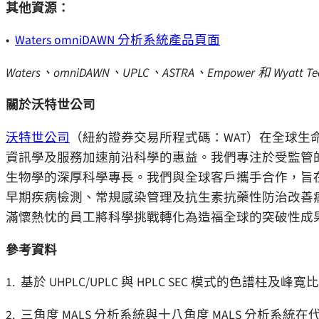
其他資源：
•
Waters omniDAWN 分析系統產品頁面
Waters
、
omniDAWN
、
UPLC
、
ASTRA
、
Empower
和
Wyatt Te
關於沃特世公司
沃特世公司
（紐約證券交易所程式碼：WAT）在全球
資訊學及服務加速前沿科學的惠益。我們專注於受監管
生物學的深厚科學專長。我們與全球客戶攜手合作，旨
早期疾病檢測、常規感染管理及抗生素抗藥性防治改善病患
滿懷熱忱的員工將科學挑戰轉化為造福全球的突破性成
參考資料
1. 基於 UHPLC/UPLC 與 HPLC SEC 模式的色譜
2. 三角度 MALS 分析系統與十八角度 MALS 分析