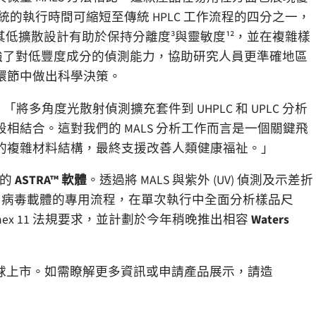
 分析系統的執行時間可縮短至傳統 HPLC 工作流程的四分之一，
³。其低擴散設計有助於保持分離度³與靈敏度¹²，並在複雜樣
強了對低豐度成分的偵測能力，協助研究人員更準確地區
環節中做出科學決策。
：「將多角度光散射偵測擴充套件到 UHPLC 和 UPLC 分析
結合。這對我們的 MALS 分析工作而言是一個關鍵飛
的複雜材料結構，最終支援改善人類健康福祉。」
術的
ASTRA™
軟體
。透過將 MALS 與紫外 (UV) 偵測及示差折
、LNP 和病毒載體的專用流程，在單次執行中全面分析樣品尺
U Annex 11 法規要求，並計劃於今年稍晚推出相容
Waters
6 年夏季在全球上市。如需瞭解更多資訊或申請產品展示，請造