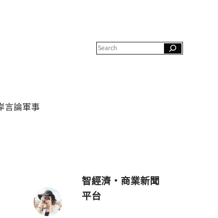
S
e
a
r
c
h
岸
言論
軍事
智經濟・商業新聞
平台