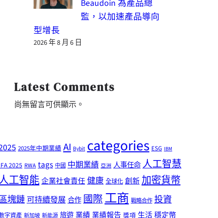
Beaudoin 為產品總
監，以加速產品導向
型增長
2026 年 8 月 6 日
Latest Comments
尚無留言可供顯示。
categories
AI
2025
2025年中期業績
ESG
Bybit
IBM
人工智慧
tags
中期業績
人事任命
IFA 2025
RWA
中國
亞洲
人工智能
加密貨幣
健康
企業社會責任
創新
全球化
工商
國際
區塊鏈
投資
可持續發展
合作
戰略合作
業績
生活
旅遊
業績報告
穩定幣
獎項
數字資產
新加坡
新能源