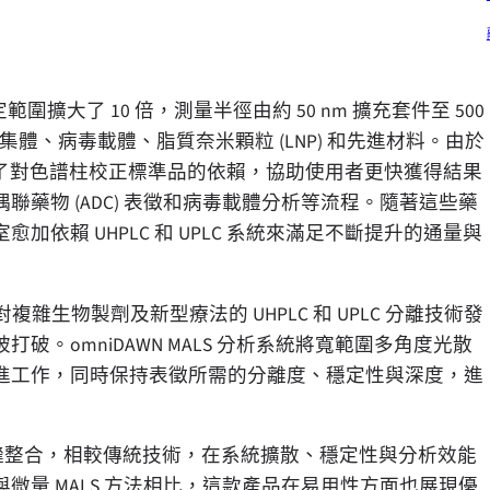
寸測定範圍擴大了 10 倍，測量半徑由約 50 nm 擴充套件至 500
體、病毒載體、脂質奈米顆粒 (LNP) 和先進材料。由於
減少了對色譜柱校正標準品的依賴，協助使用者更快獲得結果
藥物 (ADC) 表徵和病毒載體分析等流程。隨著這些藥
依賴 UHPLC 和 UPLC 系統來滿足不斷提升的通量與
對複雜生物製劑及新型療法的 UHPLC 和 UPLC 分離技術發
。omniDAWN MALS 分析系統將寬範圍多角度光散
進工作，同時保持表徵所需的分離度、穩定性與深度，進
及色譜柱無縫整合，相較傳統技術，在系統擴散、穩定性與分析效能
量 MALS 方法相比，這款產品在易用性方面也展現優