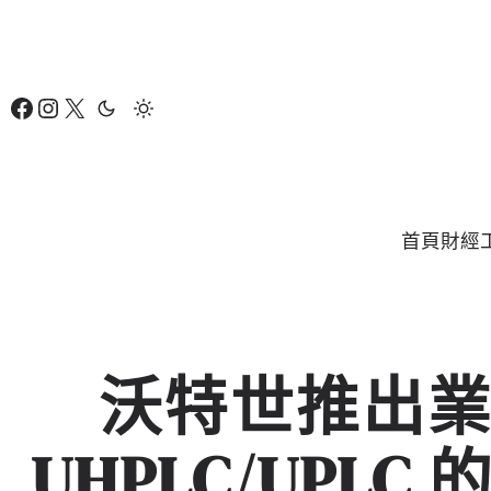
跳
至
主
Facebook
Instagram
X
要
內
容
首頁
財經
沃特世推出
UHPLC/UPLC