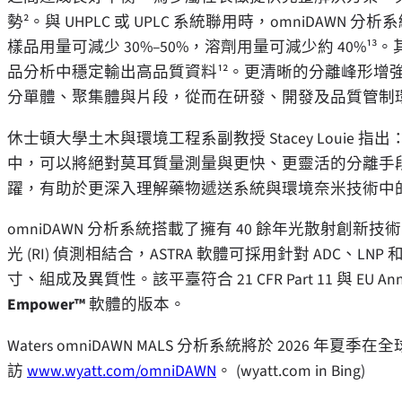
勢²。與 UHPLC 或 UPLC 系統聯用時，omniDAWN
樣品用量可減少 30%–50%，溶劑用量可減少約 40%¹
品分析中穩定輸出高品質資料¹²。更清晰的分離峰形增
分單體、聚集體與片段，從而在研發、開發及品質管制
休士頓大學土木與環境工程系副教授 Stacey Louie 指出
中，可以將絕對莫耳質量測量與更快、更靈活的分離手段相
躍，有助於更深入理解藥物遞送系統與環境奈米技術中
omniDAWN 分析系統搭載了擁有 40 餘年光散射創新技
光 (RI) 偵測相結合，ASTRA 軟體可採用針對 ADC
寸、組成及異質性。該平臺符合 21 CFR Part 11 與 E
Empower™
軟體的版本。
Waters omniDAWN MALS 分析系統將於 202
訪
www.wyatt.com/omniDAWN
。 (wyatt.com in Bing)