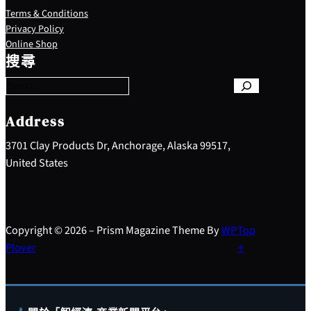
Terms & Conditions
Privacy Policy
S
Online Shop
e
搜尋
a
r
c
h
Address
3701 Clay Products Dr, Anchorage, Alaska 99517,
United States
Copyright © 2026 – Prism Magazine Theme By
WP
Top
Plover
↑