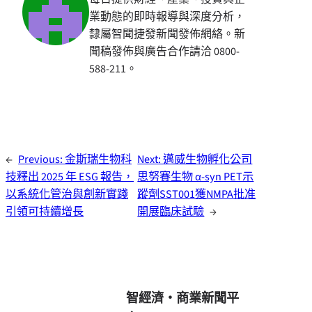
業動態的即時報導與深度分析，
隸屬智聞捷發新聞發佈網絡。新
聞稿發佈與廣告合作請洽 0800-
588-211。
←
Previous:
金斯瑞生物科
Next:
邁威生物孵化公司
技釋出 2025 年 ESG 報告，
思努賽生物 α-syn PET示
以系統化管治與創新實踐
蹤劑SST001獲NMPA批准
引領可持續增長
開展臨床試驗
→
智經濟・商業新聞平