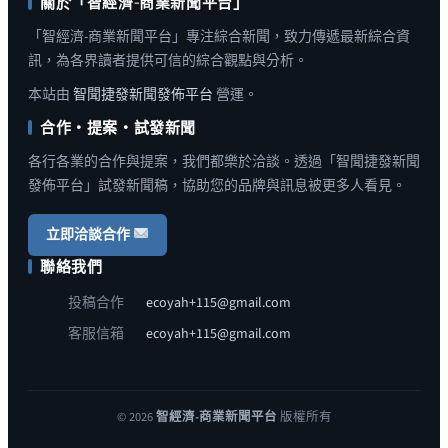
關於「智經濟-商業新聞平台」
「智經濟-商業新聞平台」專注綜合新聞，致力傳遞最新綜合資
訊，為各界讀者提供可信的綜合觀點與分析。
本站由
智聞捷發新聞發佈平台
營運。
合作・提案・試發新聞
各行各業的合作與提案，我們都樂於洽談。透過「智聞捷發新聞
發佈平台」試發新聞稿，協助您的品牌與訊息被更多人看見。
立即洽談合作
聯絡我們
投稿合作
ecoyah+115@gmail.com
客服信箱
ecoyah+115@gmail.com
© 2026
智經濟-商業新聞平台
版權所有