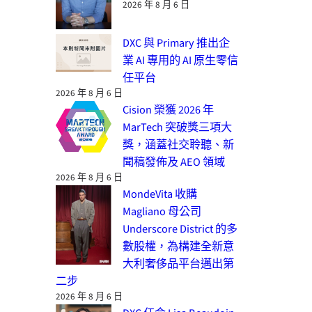
2026 年 8 月 6 日
DXC 與 Primary 推出企
業 AI 專用的 AI 原生零信
任平台
2026 年 8 月 6 日
Cision 榮獲 2026 年
MarTech 突破獎三項大
獎，涵蓋社交聆聽、新
聞稿發佈及 AEO 領域
2026 年 8 月 6 日
MondeVita 收購
Magliano 母公司
Underscore District 的多
數股權，為構建全新意
大利奢侈品平台邁出第
二步
2026 年 8 月 6 日