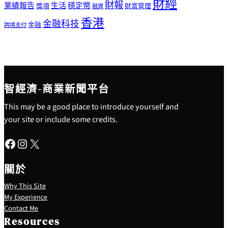
財經
財報
生活
業績報告
穩定幣
獎項
財富管理
融資
香港
金融科技
金融
跨境支付
智經濟-商業新聞平台
This may be a good place to introduce yourself and
your site or include some credits.
Facebook
Instagram
X
關於
Why This Site
My Experience
Contact Me
Resources