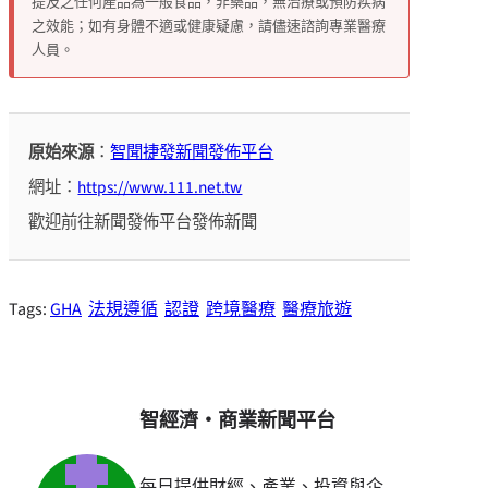
提及之任何產品為一般食品，非藥品，無治療或預防疾病
之效能；如有身體不適或健康疑慮，請儘速諮詢專業醫療
人員。
原始來源
：
智聞捷發新聞發佈平台
網址：
https://www.111.net.tw
歡迎前往新聞發佈平台發佈新聞
Tags:
GHA
法規遵循
認證
跨境醫療
醫療旅遊
智經濟・商業新聞平台
每日提供財經、產業、投資與企