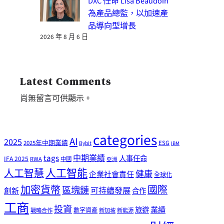
DXC 任命 Lisa Beaudoin
為產品總監，以加速產
品導向型增長
2026 年 8 月 6 日
Latest Comments
尚無留言可供顯示。
categories
AI
2025
2025年中期業績
ESG
Bybit
IBM
tags
中期業績
人事任命
IFA 2025
RWA
中國
亞洲
人工智能
人工智慧
健康
企業社會責任
全球化
加密貨幣
國際
區塊鏈
可持續發展
創新
合作
工商
投資
業績
旅遊
戰略合作
數字資產
新加坡
新能源