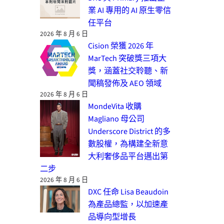
業 AI 專用的 AI 原生零信
任平台
2026 年 8 月 6 日
Cision 榮獲 2026 年
MarTech 突破獎三項大
獎，涵蓋社交聆聽、新
聞稿發佈及 AEO 領域
2026 年 8 月 6 日
MondeVita 收購
Magliano 母公司
Underscore District 的多
數股權，為構建全新意
大利奢侈品平台邁出第
二步
2026 年 8 月 6 日
DXC 任命 Lisa Beaudoin
為產品總監，以加速產
品導向型增長