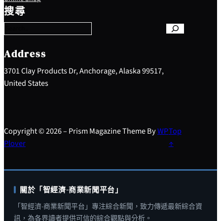
e
搜尋
a
r
c
h
Address
3701 Clay Products Dr, Anchorage, Alaska 99517,
United States
Copyright © 2026 – Prism Magazine Theme By
WP
Top
Plover
↑
關於「智經濟-商業新聞平台」
「智經濟-商業新聞平台」專注綜合新聞，致力傳遞最新綜合資
訊，為各界讀者提供可信的綜合觀點與分析。