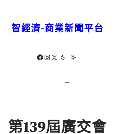
跳
至
主
智經濟-商業新聞平台
要
內
容
Facebook
Instagram
X
第139屆廣交會