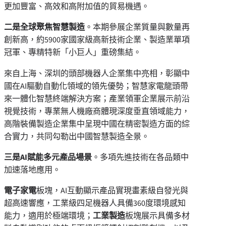
更加豐富、高效和高附加值的貿易機遇。
二是全球聚焦智慧製造
。本期參展企業質量與數量再
創新高，約5900家國家級高新技術企業、製造業單項
冠軍、專精特新「小巨人」重磅集結。
來自上海、深圳的頭部機器人企業集中亮相，彰顯中
國在AI驅動自動化領域的領先優勢；智慧家電龍頭帶
來一體化智慧終端解決方案；產業領軍企業展示前沿
視覺技術，專業無人機廠商體現深度垂直領域能力，
高階裝備製造企業集中呈現中國在精密製造方面的綜
合實力，共同勾勒出中國智慧製造全景。
三是AI賦能多元產品場景
。多項先進技術在各品類中
加速落地應用。
電子家電
板塊，AI互動顯示產品實現畫素級自發光與
超高速響應，工業級四足機器人具備360度環境感知
能力，適用於極端環境；
工業製造
板塊展示具備多材