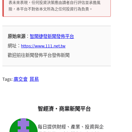
表未來表現，任何投資決策應由讀者自行評估並承擔風
險，本平台不對依本文所為之任何投資行為負責。
原始來源
：
智聞捷發新聞發佈平台
網址：
https://www.111.net.tw
歡迎前往新聞發佈平台發佈新聞
Tags:
廣交會
貿易
智經濟・商業新聞平台
每日提供財經、產業、投資與企