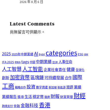
2026 年 8 月 6 日
Latest Comments
尚無留言可供顯示。
categories
AI
2025
2025年中期業績
ESG
Bybit
IBM
tags
中期業績
人事任命
IFA 2025
RWA
中國
亞洲
人工智能
人工智慧
健康
企業社會責任
全球化
加密貨幣
國際
區塊鏈
可持續發展
創新
合作
工商
投資
業績
旅遊
戰略合作
數字資產
新加坡
新能源
財經
財報
生活
業績報告
穩定幣
獎項
財富管理
融資
香港
金融科技
金融
跨境支付