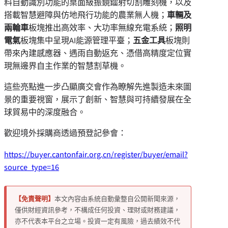
料自動識別功能的桌面級振鏡鐳射切割雕刻機，以及
搭載智慧避障與仿地飛行功能的農業無人機；
車輛及
兩輪車
板塊推出高效率、大功率無線充電系統；
照明
電氣
板塊集中呈現AI能源管理平臺；
五金工具
板塊則
帶來內建感應器、遇雨自動返充、憑借高精度定位實
現無邊界自主作業的智慧割草機。
這些亮點進一步凸顯廣交會作為瞭解先進製造未來圖
景的重要視窗，展示了創新、智慧與可持續發展在全
球貿易中的深度融合。
歡迎境外採購商透過預登記參會：
https://buyer.cantonfair.org.cn/register/buyer/email?
source_type=16
【免責聲明】
本文內容由系統自動彙整自公開新聞來源，
僅供財經資訊參考，不構成任何投資、理財或財務建議，
亦不代表本平台之立場。投資一定有風險，過去績效不代