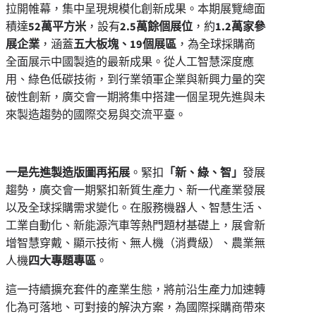
拉開帷幕，集中呈現規模化創新成果。本期展覽總面
積達
52萬平方米
，設有
2.5萬餘個展位
，約
1.2萬家參
展企業
，涵蓋
五大板塊、19個展區
，為全球採購商
全面展示中國製造的最新成果。從人工智慧深度應
用、綠色低碳技術，到行業領軍企業與新興力量的突
破性創新，廣交會一期將集中搭建一個呈現先進與未
來製造趨勢的國際交易與交流平臺。
一是先進製造版圖再拓展
。緊扣
「新、綠、智」
發展
趨勢，廣交會一期緊扣新質生產力、新一代產業發展
以及全球採購需求變化。在服務機器人、智慧生活、
工業自動化、新能源汽車等熱門題材基礎上，展會新
增智慧穿戴、顯示技術、無人機（消費級）、農業無
人機
四大專題專區
。
這一持續擴充套件的產業生態，將前沿生產力加速轉
化為可落地、可對接的解決方案，為國際採購商帶來