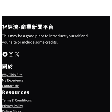
智經濟-商業新聞平台
This may be a good place to introduce yourself and
your site or include some credits.
Facebook
Instagram
X
關於
Why This Site
My Experience
Contact Me
Resources
Terms & Conditions
Privacy Policy
S
Online Shop