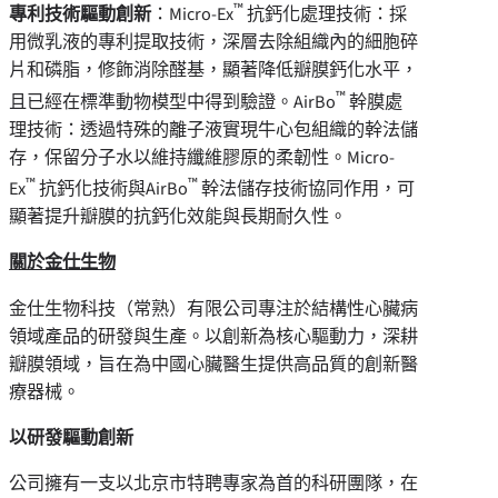
™
專利技術驅動創新
：Micro-Ex
抗鈣化處理技術：採
用微乳液的專利提取技術，深層去除組織內的細胞碎
片和磷脂，修飾消除醛基，顯著降低瓣膜鈣化水平，
™
且已經在標準動物模型中得到驗證。AirBo
幹膜處
理技術：透過特殊的離子液實現牛心包組織的幹法儲
存，保留分子水以維持纖維膠原的柔韌性。Micro-
™
™
Ex
抗鈣化技術與AirBo
幹法儲存技術協同作用，可
顯著提升瓣膜的抗鈣化效能與長期耐久性。
關於金仕生物
金仕生物科技（常熟）有限公司專注於結構性心臟病
領域產品的研發與生產。以創新為核心驅動力，深耕
瓣膜領域，旨在為中國心臟醫生提供高品質的創新醫
療器械。
以研發驅動創新
公司擁有一支以北京市特聘專家為首的科研團隊，在