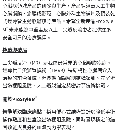
心臟病領域產品的研發與生產，產品線涵蓋人工生物
心臟瓣膜、瓣膜成形環、心臟外科生物補片及預裝乾
式經導管主動脈瓣膜等產品。希望全新產品ProStyle
®
M
未來能為中重度及以上二尖瓣反流患者提供更多
安全可靠的治療選擇。
挑戰與破局
二尖瓣反流（MR）是我國最常見的心臟瓣膜疾病。
經導管二尖瓣置換術（TMVR）是結構性心臟病介入
治療的前沿領域，但長期面臨解剖結構複雜、左室流
出道梗阻風險、人工瓣膜錨定與密封等技術挑戰。
®
關於
ProStyle
M
精準解決臨床痛點
：採用偏心式結構設計以降低手術
操作難度和左室流出道梗阻風險，同時實現穩定的錨
固效能與良好的血流動力學表現。