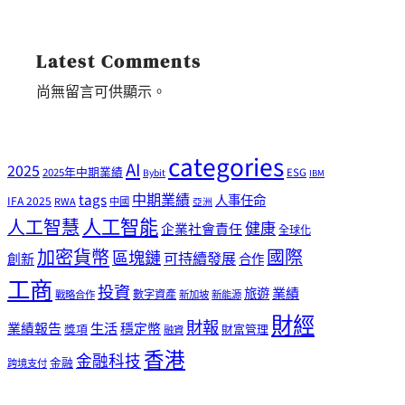
Latest Comments
尚無留言可供顯示。
categories
AI
2025
2025年中期業績
ESG
Bybit
IBM
tags
中期業績
人事任命
IFA 2025
RWA
中國
亞洲
人工智能
人工智慧
健康
企業社會責任
全球化
加密貨幣
國際
區塊鏈
可持續發展
創新
合作
工商
投資
業績
旅遊
戰略合作
數字資產
新加坡
新能源
財經
財報
生活
業績報告
穩定幣
獎項
財富管理
融資
香港
金融科技
金融
跨境支付