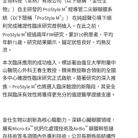
生物科技（常熟）有限公司（以下簡稱 「金仕生
®
物」）自主研發的 ProStyle M
經導管二尖瓣瓣膜系
®
統（以下簡稱「ProStyle M
」） 在純超聲引導下順
利完成確證性臨床研究首例植入。在此之前，
®
ProStyle M
經過兩年FIM研究，累計10例患者，平均
年齡71歲。研究結果顯示，錨定狀態良好，均無反
流。
本次臨床應用的成功植入，標誌著由復旦大學附屬中
山醫院心外科王春生教授、魏來教授聯合領銜的全國
多中心確證性臨床研究正式啟航。隨著研究的深入推
®
進，ProStyle M
也將邁入臨床驗證的新階段，其安全
性與臨床有效性將獲得更充分的循證醫學證據支援。
金仕生物以創新為核心驅動力，深耕心臟瓣膜領域，
™
™
擁有Micro-Ex
抗鈣化處理技術及AirBo
瓣膜幹態儲
存技術等多項國內外專利技術。公司長期佈局結構性