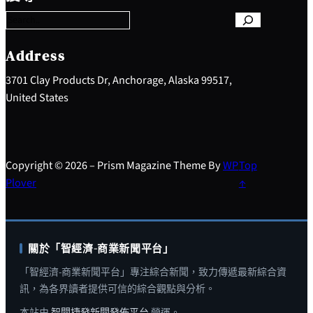
a
r
c
h
Address
3701 Clay Products Dr, Anchorage, Alaska 99517,
United States
Copyright © 2026 – Prism Magazine Theme By
WP
Top
Plover
↑
關於「智經濟-商業新聞平台」
「智經濟-商業新聞平台」專注綜合新聞，致力傳遞最新綜合資
訊，為各界讀者提供可信的綜合觀點與分析。