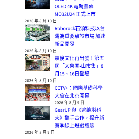
OLED 4K 電競螢幕
MO32U24 正式上市
2026 年 8 月 10 日
Roborock石頭科技以台
灣為重要驗證市場 加速
新品開發
2026 年 8 月 10 日
震後文化再出發！第五
屆「太魯閣•山市集」8
月15、16日登場
2026 年 8 月 10 日
CCTV+：國際基礎科學
大會在北京開幕
2026 年 8 月 9 日
GearUP 與《逃離塔科
夫》攜手合作，提升新
賽季線上遊戲體驗
2026 年 8 月 9 日