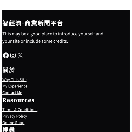
智經濟-商業新聞平台
This may be a good place to introduce yourself and
your site or include some credits.
Facebook
Instagram
X
關於
Why This Site
My Experience
Contact Me
Resources
Terms & Conditions
Privacy Policy
S
Online Shop
e
搜尋