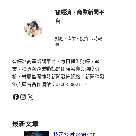
智經濟・商業新聞平
台
財經 × 產業 × 投資 即時報
導
智經濟商業新聞平台，每日提供財經、產
業、投資與企業動態的即時報導與深度分
析，隸屬智聞捷發新聞發佈網絡。新聞稿發
佈與廣告合作請洽：0800-588-211。
Facebook
Instagram
X
最新文章
技嘉 32 吋 240Hz QD-