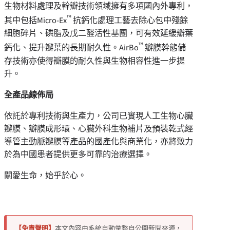
生物材料處理及幹瓣技術領域擁有多項國內外專利，
™
其中包括Micro-Ex
抗鈣化處理工藝去除心包中殘餘
細胞碎片、磷脂及戊二醛活性基團，可有效延緩瓣葉
™
鈣化、提升瓣葉的長期耐久性。AirBo
瓣膜幹態儲
存技術亦使得瓣膜的耐久性與生物相容性進一步提
升。
全產品線佈局
依託於專利技術與生產力，公司已實現人工生物心臟
瓣膜、瓣膜成形環、心臟外科生物補片及預裝乾式經
導管主動脈瓣膜等產品的國產化與商業化，亦將致力
於為中國患者提供更多可靠的治療選擇。
關愛生命，始乎於心。
【免責聲明】
本文內容由系統自動彙整自公開新聞來源，