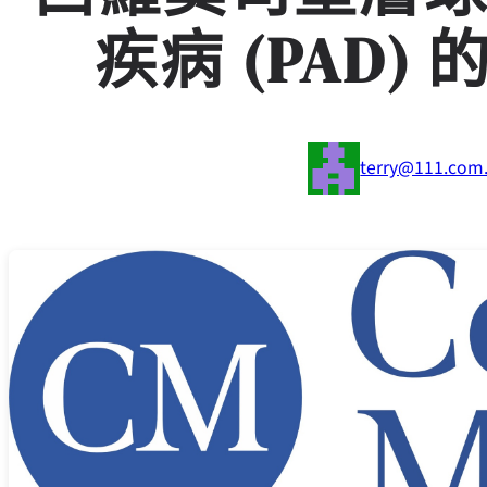
疾病 (PAD
terry@111.com