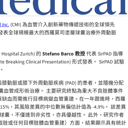
 Inc.
(CMI) 為血管介入創新藥物傳遞技術的全球領先
會議上，發表全球規模最大的西羅莫司塗層球囊治療外周動脈
ital Zurich) 的
Stefano Barco 教授
代表 SirPAD 指導
 Clinical Presentation) 形式發表。 SirPAD 試驗
。
患有股膝動脈或膝下外周動脈疾病 (PAD) 的患者，並隨機分配
囊血管成形術治療。 主要研究終點為重大不良肢體事件
嚴重缺血而需進行目標病變血管重建。在一年跟進時，西羅
15%，其風險差異的中位數無偏估計值為 -4.9%。 該差異
Inc.) 相較無塗層球囊，不僅達到非劣性，亦具優越性。 此外，研究作者
截肢或任何目標肢體血管重建）方面，結果顯示具有統計