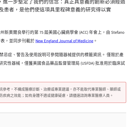
，進一步堅定了我們的信念：真正具意義的創新必須經過
隊及患者，是他們使這項具里程碑意義的研究得以實
那州新奧爾良舉行的第 75 屆美國心臟病學會 (ACC) 年會上，由 Stefano
l) 形式發表，並同步刊載於
New England Journal of Medicine
。
禁忌症、警告及使用說明可參閱隨器械提供的標籤資訊。 僅限於產
一項研究性器械，僅獲美國食品藥品監督管理局 (USFDA) 批准用於臨床試
訊參考，不構成醫療診斷、治療或專業建議，亦不能取代專業醫師、藥師或
防疾病之效能；如有身體不適或健康疑慮，請儘速諮詢專業醫療人員。