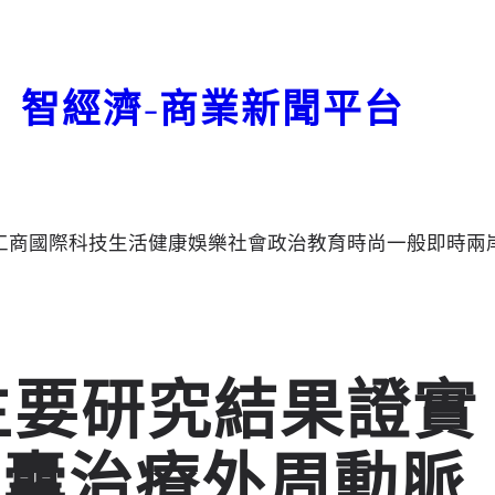
智經濟-商業新聞平台
工商
國際
科技
生活
健康
娛樂
社會
政治
教育
時尚
一般
即時
兩
驗：主要研究結果證實
球囊治療外周動脈