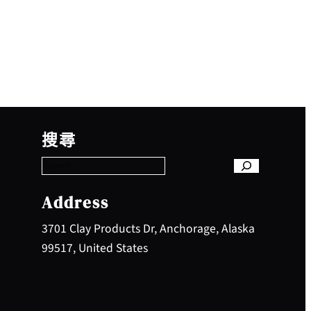
S
e
搜尋
a
r
c
h
Address
3701 Clay Products Dr, Anchorage, Alaska
99517, United States