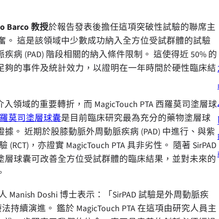
o Barco 教授
於報告發表後擔任這項突破性試驗的聯席主
到振奮。 這是該領域中少數成功納入全方位受試群體的試驗
(PAD) 階段相關的納入條件限制。 這使得近 50% 的
足夠的事件及統計效力，以證明在一年時間於硬性臨床結
領域的重要轉折，而 MagicTouch PTA 西羅莫司塗層球
ch 西羅莫司塗層球囊
是目前臨床研究最為充分的藥物塗層球
 近期於股膝動脈外周動脈疾病 (PAD) 中進行、與紫
CT)，亦證實 MagicTouch PTA 具非劣性。 隨著 SirPAD
塗層球囊可改善全方位受試群體的臨床結果，並對未來的
。
Manish Doshi 博士表示：「SirPAD 試驗是外周動脈疾
續演進。 鑑於 MagicTouch PTA 在這項由研究人員主