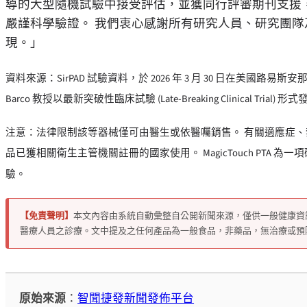
導的大型隨機試驗中接受評估，並獲同行評審期刊支援
嚴謹科學驗證。 我們衷心感謝所有研究人員、研究團
現。」
資料來源：SirPAD 試驗資料，於 2026 年 3 月 30 日在美國路易斯安
Barco 教授以最新突破性臨床試驗 (Late-Breaking Clinical Tria
注意：法律限制該等器械僅可由醫生或依醫囑銷售。 有關適應症、
品已獲相關衛生主管機關註冊的國家使用。 MagicTouch PTA 為
驗。
【免責聲明】
本文內容由系統自動彙整自公開新聞來源，僅供一般健康資
醫療人員之診療。文中提及之任何產品為一般食品，非藥品，無治療或預
原始來源
：
智聞捷發新聞發佈平台