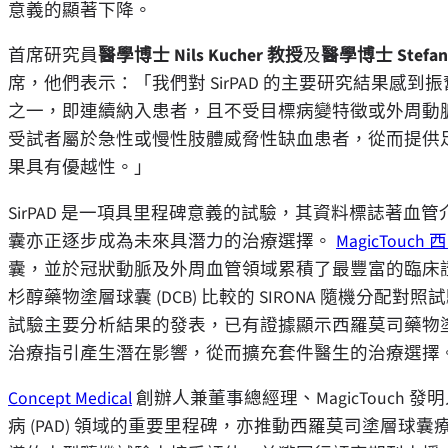
意義的顯著下降。
首席研究員
醫學博士 Nils Kucher 教授
及
醫學博士 Stefan
席，他們表示：「我們對 SirPAD 的主要研究結果感
之一，即連續納入患者，且不受目標病變特徵或外周動脈疾病 
受試者屬於急性或慢性肢體威脅性缺血患者，從而提供
果具有優越性。」
SirPAD 是一項具里程碑意義的試驗，其資料標誌著血管介入
囊亦正逐步成為未來具潛力的治療選擇。
MagicTou
囊，並於冠狀動脈及外周血管領域累積了最豐富的臨床證據。
杉醇藥物塗層球囊 (DCB) 比較的 SIRONA 隨機分配對照試驗 (R
試驗主要分析結果的發表，已有證據顯示西羅莫司藥物
治療指引產生潛在影響，從而擴充套件醫生的治療選擇
Concept Medical
創辦人兼董事總經理、MagicTouch 發明人 
病 (PAD) 領域的重要里程碑，亦推動西羅莫司塗層球囊療法持