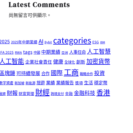
Latest Comments
尚無留言可供顯示。
categories
AI
2025
2025年中期業績
ESG
Bybit
IBM
人工智慧
tags
中期業績
人事任命
IFA 2025
RWA
中國
亞洲
人工智能
加密貨幣
健康
企業社會責任
創新
全球化
工商
國際
區塊鏈
投資
可持續發展
合作
戰略合作
業績
生活
旅遊
業績報告
穩定幣
獎項
數字資產
新加坡
新能源
財經
香港
財報
金融科技
財富管理
金融
融資
跨境支付