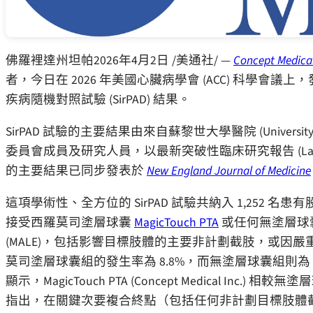
佛羅裡達州坦帕
2026年4月2日
/美通社/ —
Concept Medical
者，今日在 2026 年美國心臟病學會 (ACC) 科學
疾病隨機對照試驗 (SirPAD) 結果。
SirPAD 試驗的主要結果由來自蘇黎世大學醫院 (University Hosp
委員會成員及研究人員，以最新突破性臨床研究報告 (Late Breaking
的主要結果已同步發表於
New England Journal of Medicine
這項學術性、全方位的 SirPAD 試驗共納入 1,252 名
接受西羅莫司塗層球囊
MagicTouch PTA
或任何無塗層球
(MALE)，包括影響目標肢體的主要非計劃截肢，或因
莫司塗層球囊組的發生率為 8.8%，而無塗層球囊組則為 
顯示，MagicTouch PTA (Concept Medical 
指出，在關鍵次要複合終點（包括任何非計劃目標肢體