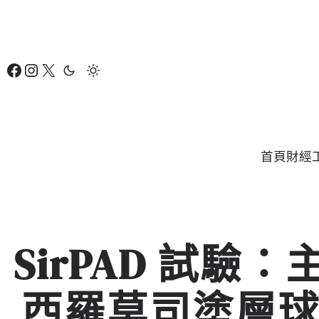
跳
至
主
Facebook
Instagram
X
要
內
容
首頁
財經
SirPAD 試
西羅莫司塗層