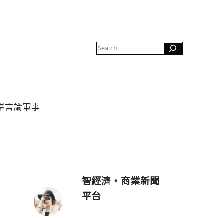
S
e
a
r
c
h
岸
言論
軍事
智經濟・商業新聞
平台